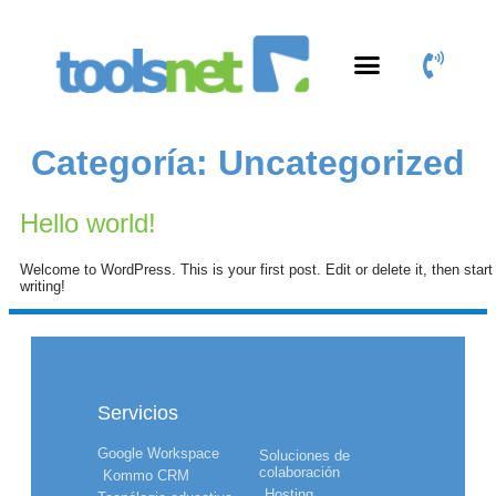
Productos y Servicios
Área de Clientes
Categoría:
Uncategorized
Hello world!
Welcome to WordPress. This is your first post. Edit or delete it, then start
writing!
Servicios
Google Workspace
Soluciones de
colaboración
Kommo CRM
Hosting